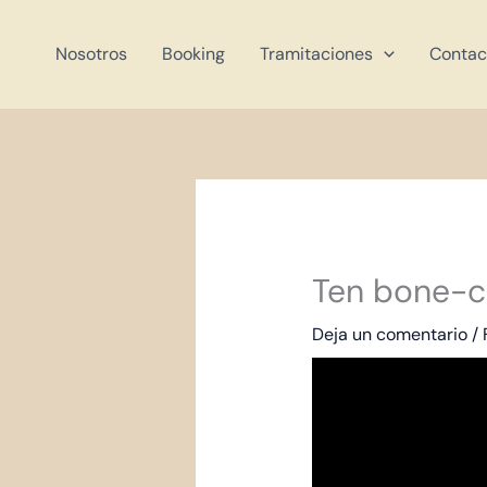
Ir
al
Nosotros
Booking
Tramitaciones
Contac
contenido
Ten bone-cr
Deja un comentario
/