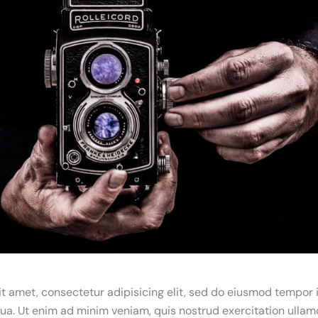
t amet, consectetur adipisicing elit, sed do eiusmod tempor 
ua. Ut enim ad minim veniam, quis nostrud exercitation ullamco