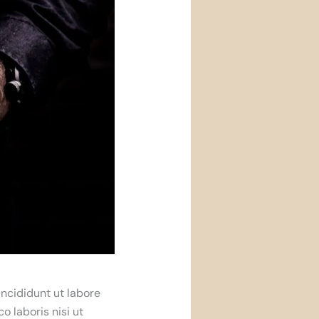
incididunt ut labore
 laboris nisi ut