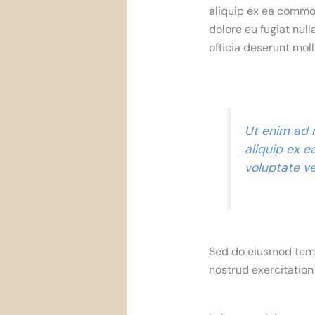
aliquip ex ea commod
dolore eu fugiat null
officia deserunt moll
Ut enim ad m
aliquip ex e
voluptate ve
Sed do eiusmod temp
nostrud exercitation