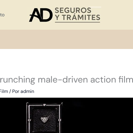
to
unching male-driven action film
Film
/ Por
admin