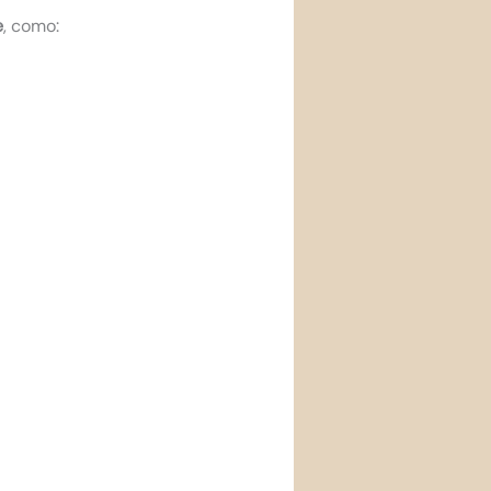
e
, como: