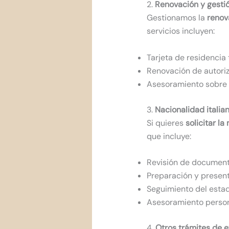
2.
Renovación y gesti
Gestionamos la
renov
servicios incluyen:
Tarjeta de residenci
Renovación de autoriz
Asesoramiento sobre 
3.
Nacionalidad italia
Si quieres
solicitar l
que incluye:
Revisión de documento
Preparación y present
Seguimiento del estad
Asesoramiento person
4.
Otros trámites de e