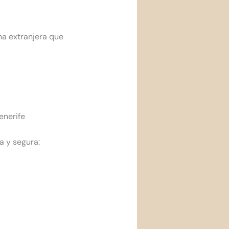
na extranjera que
enerife
 y segura: