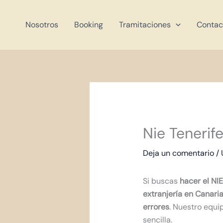
Ir
al
Nosotros
Booking
Tramitaciones
Contac
contenido
Nie Tenerif
Deja un comentario
/
Si buscas
hacer el NIE
extranjería en Canari
errores
. Nuestro equi
sencilla.